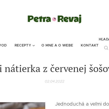
HĽAD
VOD
RECEPTY
O MNE A O WEBE
KONTAKT
i nátierka z červenej šošo
02.04.2022
Jednoduchá a veľmi dob