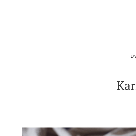
Ú
Kar