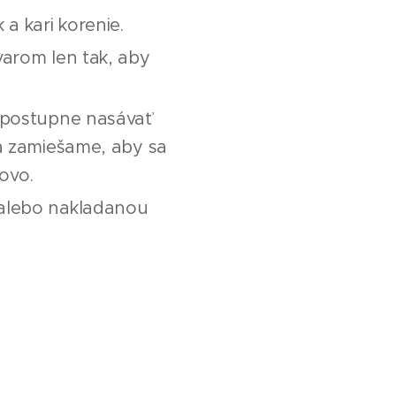
a kari korenie.
arom len tak, aby
 postupne nasávať
a zamiešame, aby sa
ovo.
 alebo nakladanou