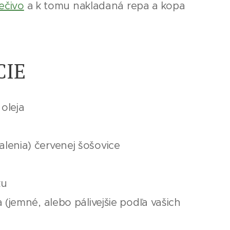
ečivo
a k tomu nakladaná repa a kopa
CIE
oleja
alenia) červenej šošovice
ku
ia (jemné, alebo pálivejšie podľa vašich