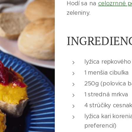
Hodí sa na
celozrnné p
zeleniny.
INGREDIEN
lyžica repkového 
1 menšia cibuľka
250g (polovica b
1 stredná mrkva
4 strúčiky cesna
lyžica kari koren
preferencií)