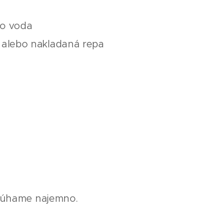
bo voda
 alebo nakladaná repa
trúhame najemno.