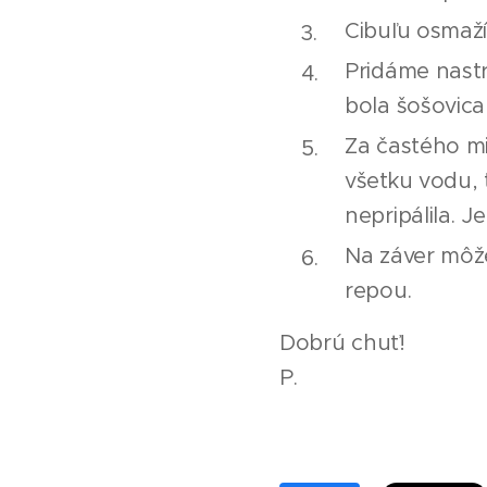
Cibuľu osmaží
Pridáme nastr
bola šošovic
Za častého m
všetku vodu, 
nepripálila. 
Na záver môž
repou.
Dobrú chuť!
P.