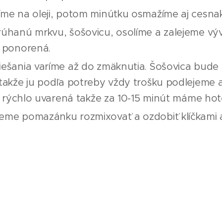
me na oleji, potom minútku osmažíme aj cesnak 
úhanú mrkvu, šošovicu, osolíme a zalejeme výv
a ponorená.
iešania varíme až do zmäknutia. Šošovica bude
takže ju podľa potreby vždy trošku podlejeme 
Je rýchlo uvarená takže za 10-15 minút máme hot
eme pomazánku rozmixovať a ozdobiť klíčkami