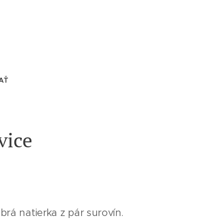
AŤ
vice
rá natierka z pár surovín.