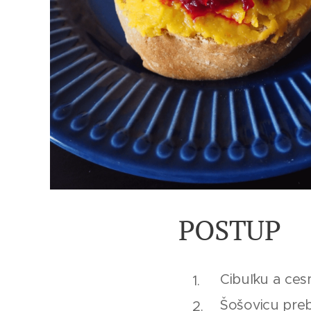
POSTUP
Cibuľku a ce
Šošovicu pre