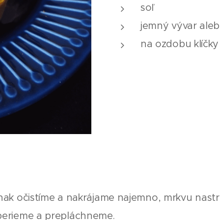
soľ
jemný vývar ale
na ozdobu klíčky
snak očistíme a nakrájame najemno, mrkvu nas
berieme a prepláchneme.