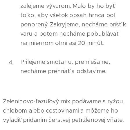
zalejeme vývarom. Malo by ho byť
toľko, aby všetok obsah hrnca bol
ponorený. Zakryjeme, necháme prísť k
varu a potom necháme pobublávať
na miernom ohni asi 20 minút.
Prilejeme smotanu, premiešame,
necháme prehriať a odstavíme.
Zeleninovo-fazuľový mix podávame s ryžou,
chlebom alebo cestovinami a môžeme ho
vyladiť pridaním čerstvej petržlenovej vňate.