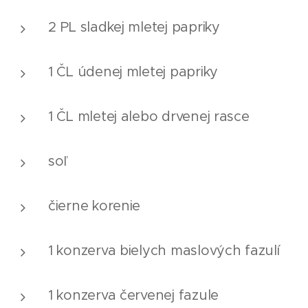
2 PL sladkej mletej papriky
1 ČL údenej mletej papriky
1 ČL mletej alebo drvenej rasce
soľ
čierne korenie
1 konzerva bielych maslových fazulí
1 konzerva červenej fazule