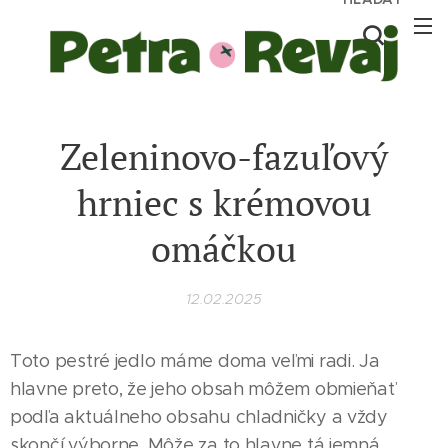
Zeleninovo-fazuľový
hrniec s krémovou
omáčkou
12.02.2025
Toto pestré jedlo máme doma veľmi radi. Ja
hlavne preto, že jeho obsah môžem obmieňať
podľa aktuálneho obsahu chladničky a vždy
skončí výborne. Môže za to hlavne tá jemná