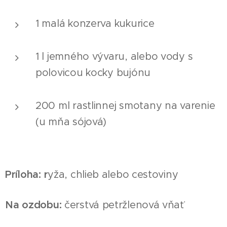
1 malá konzerva kukurice
1 l jemného vývaru, alebo vody s
polovicou kocky bujónu
200 ml rastlinnej smotany na varenie
(u mňa sójová)
Príloha: r
yža, chlieb alebo cestoviny
Na ozdobu:
čerstvá petržlenová vňať