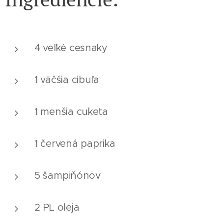
4 veľké cesnaky
1 väčšia cibuľa
1 menšia cuketa
1 červená paprika
5 šampiňónov
2 PL oleja