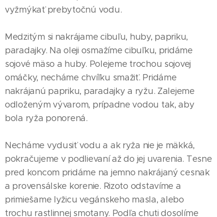
vyžmýkať prebytočnú vodu.
Medzitým si nakrájame cibuľu, huby, papriku,
paradajky. Na oleji osmažíme cibuľku, pridáme
sojové mäso a huby. Polejeme trochou sojovej
omáčky, necháme chvíľku smažiť. Pridáme
nakrájanú papriku, paradajky a ryžu. Zalejeme
odloženým vývarom, prípadne vodou tak, aby
bola ryža ponorená.
Necháme vydusiť vodu a ak ryža nie je mäkká,
pokračujeme v podlievaní až do jej uvarenia. Tesne
pred koncom pridáme na jemno nakrájaný cesnak
a provensálske korenie. Rizoto odstavíme a
primiešame lyžicu vegánskeho masla, alebo
trochu rastlinnej smotany. Podľa chuti dosolíme