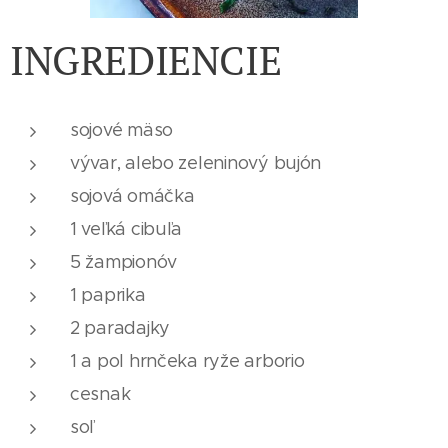
INGREDIENCIE
sojové mäso
vývar, alebo zeleninový bujón
sojová omáčka
1 veľká cibuľa
5 žampionóv
1 paprika
2 paradajky
1 a pol hrnčeka ryže arborio
cesnak
soľ