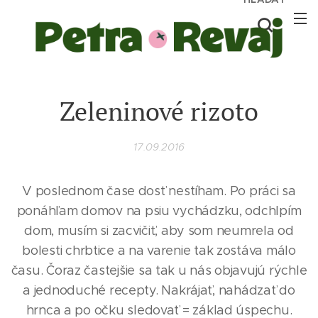
Zeleninové rizoto
17.09.2016
V poslednom čase dosť nestíham. Po práci sa
ponáhľam domov na psiu vychádzku, odchlpím
dom, musím si zacvičiť, aby som neumrela od
bolesti chrbtice a na varenie tak zostáva málo
času. Čoraz častejšie sa tak u nás objavujú rýchle
a jednoduché recepty. Nakrájať, nahádzať do
hrnca a po očku sledovať = základ úspechu.