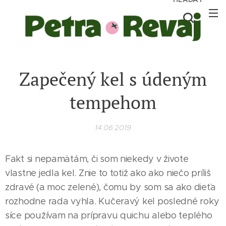
Zapečený kel s údeným
tempehom
14.06.2019
Fakt si nepamätám, či som niekedy v živote
vlastne jedla kel. Znie to totiž ako ako niečo príliš
zdravé (a moc zelené), čomu by som sa ako dieťa
rozhodne rada vyhla. Kučeravý kel posledné roky
síce používam na prípravu quichu alebo teplého