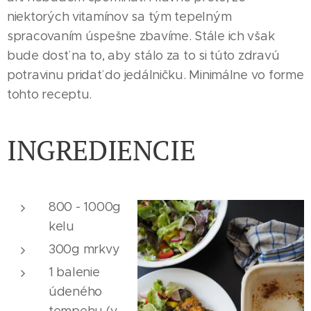
niektorých vitamínov sa tým tepelným
spracovaním úspešne zbavíme. Stále ich však
bude dosť na to, aby stálo za to si túto zdravú
potravinu pridať do jedálničku. Minimálne vo forme
tohto receptu.
INGREDIENCIE
800 - 1000g
kelu
300g mrkvy
1 balenie
údeného
tempehu (v