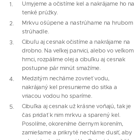
Umyjeme a očistíme kel a nakrájame ho na
tenké prúžky.
Mrkvu ošúpene a nastrúhame na hrubom
strúhadle.
Cibuľu aj cesnak očistíme a nakrájame na
drobno. Na veľkej panvici, alebo vo veľkom
hrnci, rozpálime olej a cibuľku aj cesnak
postupne pár minút smažíme.
Medzitým necháme zovrieť vodu,
nakrájaný kel presunieme do sitka a
vriacou vodou ho sparíme.
Cibuľka aj cesnak už krásne voňajú, tak je
čas pridať k nim mrkvu a sparený kel.
Posolíme, okoreníme čiernym korením,
zamiešame a prikryté necháme dusiť, aby