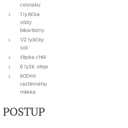
cesnaku
1 lyžička
sódy
bikarbóny
1/2 lyžičky
soli
štipka chilli
6 lyžíc oleja
600ml
rastlinného
mlieka
POSTUP