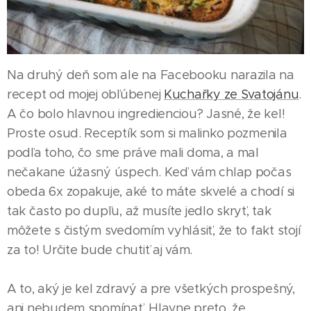
Na druhý deň som ale na Facebooku narazila na
recept od mojej obľúbenej
Kuchařky ze Svatojánu
.
A čo bolo hlavnou ingredienciou? Jasné, že kel!
Proste osud. Receptík som si malinko pozmenila
podľa toho, čo sme práve mali doma, a mal
nečakane úžasný úspech. Keď vám chlap počas
obeda 6x zopakuje, aké to máte skvelé a chodí si
tak často po dupľu, až musíte jedlo skryť, tak
môžete s čistým svedomím vyhlásiť, že to fakt stojí
za to! Určite bude chutiť aj vám.
A to, aký je kel zdravý a pre všetkých prospešný,
ani nebudem spomínať. Hlavne preto, že