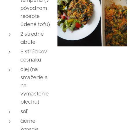
pôvodnom
recepte
údené tofu)
2 stredné
cibule
5 strúčikov
cesnaku
olej (na
smaženie a
na
vymastenie
plechu)
soľ
čierne
korenie