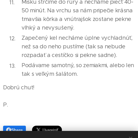
Misku strčíme do rúry a necháme piecť 40-
50 minút. Na vrchu sa nám pripečie krásna
tmavšia kôrka a vnútrajšok zostane pekne
vlhký a nevysušený.
Zapečený kel necháme úplne vychladnúť,
než sa do neho pustíme (tak sa nebude
rozpadať a cestíčko si pekne sadne).
Podávame samotný, so zemiakmi, alebo len
tak s veľkým šalátom.
Dobrú chuť!
P.
Share