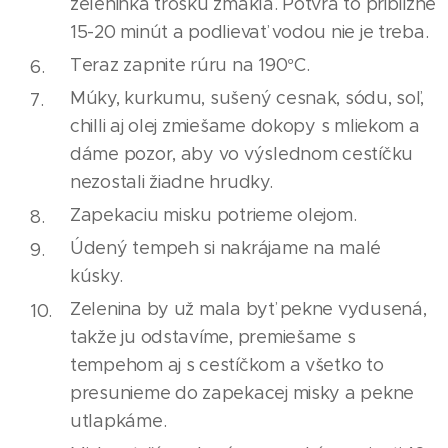
zeleninka trošku zmäkla. Potvrá to približne
15-20 minút a podlievať vodou nie je treba.
Teraz zapnite rúru na 190°C.
Múky, kurkumu, sušený cesnak, sódu, soľ,
chilli aj olej zmiešame dokopy s mliekom a
dáme pozor, aby vo výslednom cestíčku
nezostali žiadne hrudky.
Zapekaciu misku potrieme olejom.
Údený tempeh si nakrájame na malé
kúsky.
Zelenina by už mala byť pekne vydusená,
takže ju odstavíme, premiešame s
tempehom aj s cestíčkom a všetko to
presunieme do zapekacej misky a pekne
utlapkáme.