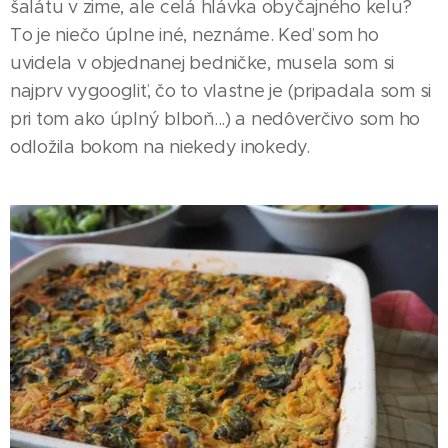
šalátu v zime, ale celá hlávka obyčajného kelu?
To je niečo úplne iné, neznáme. Keď som ho
uvidela v objednanej bedničke, musela som si
najprv vygoogliť, čo to vlastne je (pripadala som si
pri tom ako úplný blboň...) a nedôverčivo som ho
odložila bokom na niekedy inokedy.