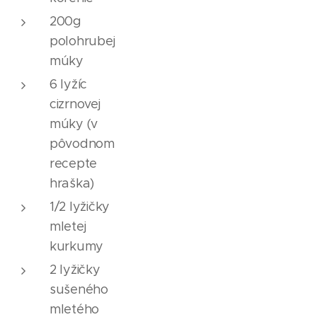
200g
polohrubej
múky
6 lyžíc
cizrnovej
múky (v
pôvodnom
recepte
hraška)
1/2 lyžičky
mletej
kurkumy
2 lyžičky
sušeného
mletého