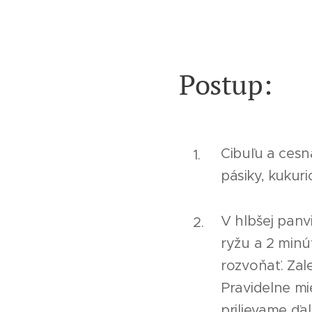
Postup:
Cibuľu a ces
pásiky, kukur
V hlbšej panv
ryžu a 2 min
rozvoňať. Za
Pravidelne m
prilievame ďa