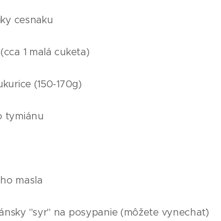
čiky cesnaku
(cca 1 malá cuketa)
ukurice (150-170g)
o tymiánu
eho masla
ánsky "syr" na posypanie (môžete vynechať)