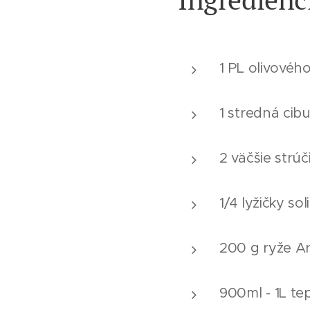
1 PL olivového
1 stredná cibu
2 väčšie strú
1/4 lyžičky so
200 g ryže A
900ml - 1L te