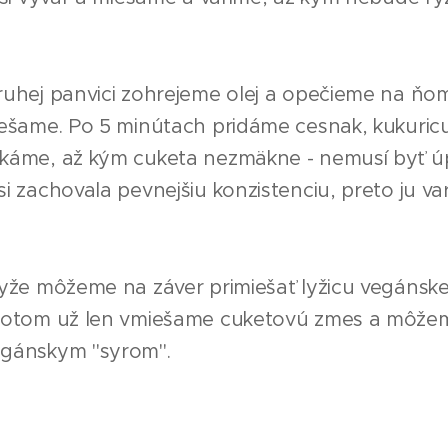
uhej panvici zohrejeme olej a opečieme na ňo
ešame. Po 5 minútach pridáme cesnak, kukuricu
káme, až kým cuketa nezmäkne - nemusí byť úp
i zachovala pevnejšiu konzistenciu, preto ju v
ryže môžeme na záver primiešať lyžicu vegánsk
potom už len vmiešame cuketovú zmes a môže
gánskym "syrom".