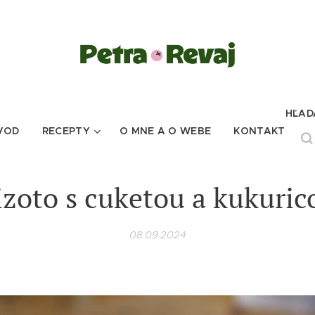
HĽAD
VOD
RECEPTY
O MNE A O WEBE
KONTAKT
izoto s cuketou a kukuric
08.09.2024