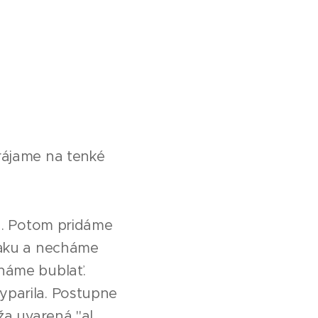
rájame na tenké
ľu. Potom pridáme
naku a necháme
háme bublať.
yparila. Postupne
ža uvarená "al