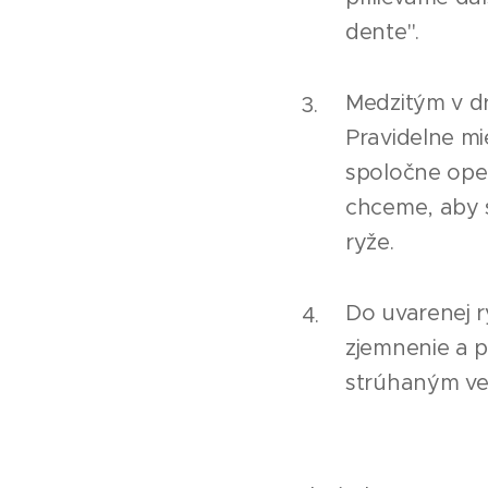
dente".
Medzitým v dr
Pravidelne mi
spoločne ope
chceme, aby s
ryže.
Do uvarenej 
zjemnenie a 
strúhaným ve