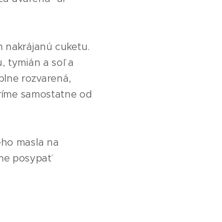
m nakrájanú cuketu.
, tymián a soľ a
lne rozvarená,
aríme samostatne od
eho masla na
me posypať