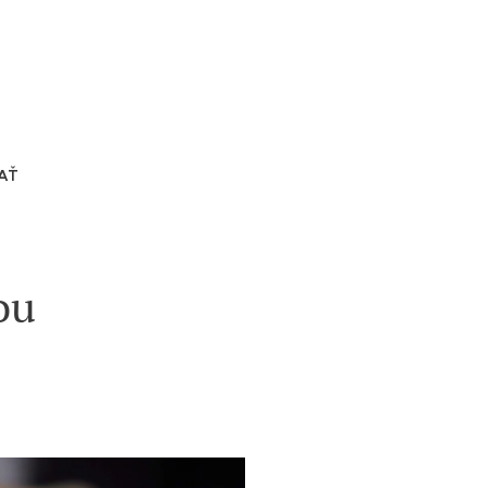
AŤ
ou