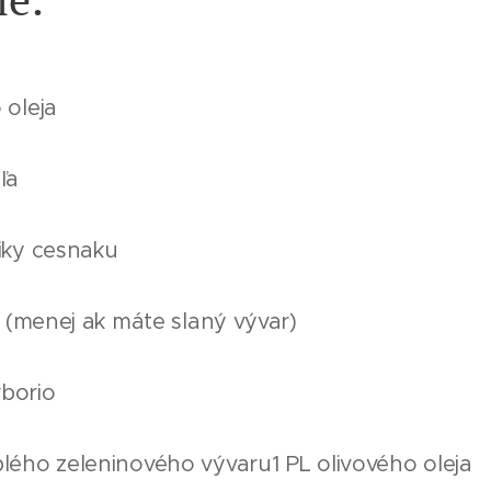
 oleja
ľa
čiky cesnaku
li (menej ak máte slaný vývar)
rborio
plého zeleninového vývaru1 PL olivového oleja