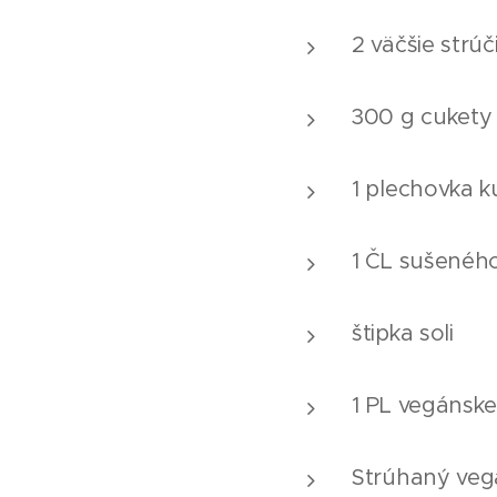
2 väčšie strú
300 g cukety 
1 plechovka k
1 ČL sušenéh
štipka soli
1 PL vegánsk
Strúhaný veg