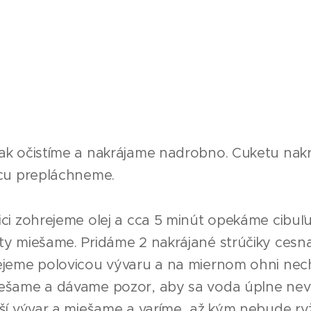
nak očistíme a nakrájame nadrobno. Cuketu nak
icu prepláchneme.
ici zohrejeme olej a cca 5 minút opekáme cibu
úty miešame. Pridáme 2 nakrájané strúčiky ces
lejeme polovicou vývaru a na miernom ohni nec
iešame a dávame pozor, aby sa voda úplne nev
lší vývar a miešame a varíme, až kým nebude ry