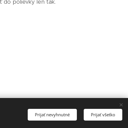
do polievky len tak.
Prijať nevyhnutné
Prijať všetko