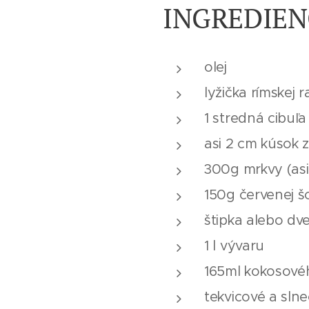
INGREDIEN
olej
lyžička rímskej 
1 stredná cibuľa
asi 2 cm kúsok 
300g mrkvy (asi
150g červenej š
štipka alebo dve 
1 l vývaru
165ml kokosové
tekvicové a sln