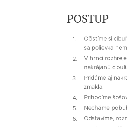
POSTUP
Očistíme si cib
sa polievka nemu
V hrnci rozhrej
nakrájanú cibuľu
Pridáme aj nakr
zmäkla.
Prihodíme šošov
Necháme pobublá
Odstavíme, roz