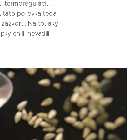
vú termoreguláciu,
 táto polievka teda
a zázvoru. Na to, aký
y chilli nevadili.