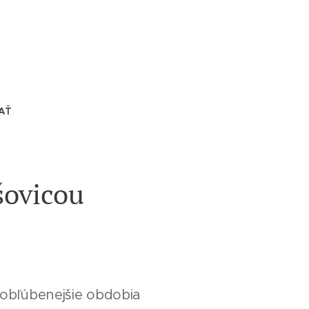
AŤ
šovicou
ajobľúbenejšie obdobia