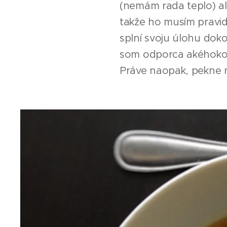
(nemám rada teplo) al
takže ho musím pravid
splní svoju úlohu dokon
som odporca akéhokoľvek
Práve naopak, pekne 