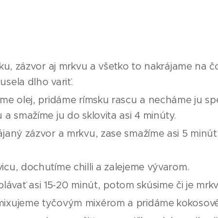
uľku, zázvor aj mrkvu a všetko to nakrájame na 
sela dlho variť.
eme olej, pridáme rímsku rascu a necháme ju s
 a smažíme ju do sklovita asi 4 minúty.
ájaný zázvor a mrkvu, zase smažíme asi 5 minút
icu, dochutíme chilli a zalejeme vývarom.
vať asi 15-20 minút, potom skúsime či je mrkv
mixujeme tyčovým mixérom a pridáme kokosové