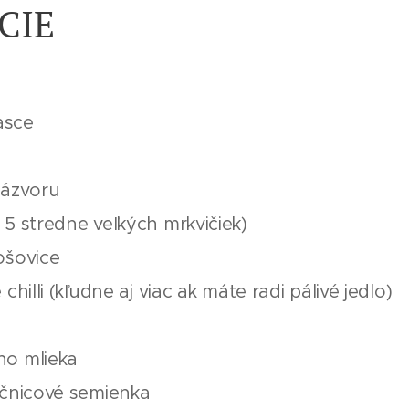
CIE
rasce
zázvoru
 5 stredne veľkých mrkvičiek)
ošovice
chilli (kľudne aj viac ak máte radi pálivé jedlo)
ho mlieka
ečnicové semienka