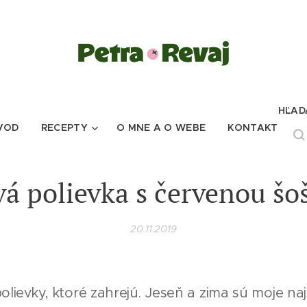
HĽAD
VOD
RECEPTY
O MNE A O WEBE
KONTAKT
á polievka s červenou šo
20.11.2019
olievky, ktoré zahrejú. Jeseň a zima sú moje n