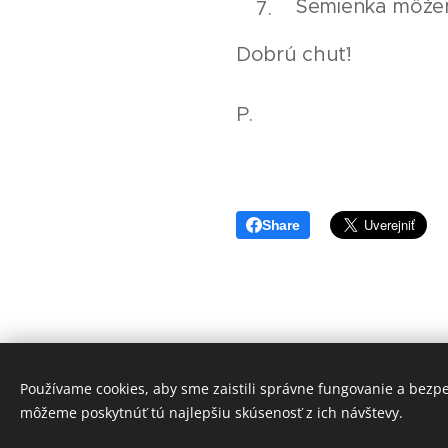
Semienka môžeme
Dobrú chuť!
P.
Share
Používame cookies, aby sme zaistili správne fungovanie a bezp
môžeme poskytnúť tú najlepšiu skúsenosť z ich návštevy.