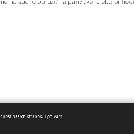
 na sucho opražiť na panvičke, alebo prihodiť 
ečnosť našich stránok. Tým vám
Rastlinné recepty pre všetkých
© 2025 Petra Revaj
Cookies