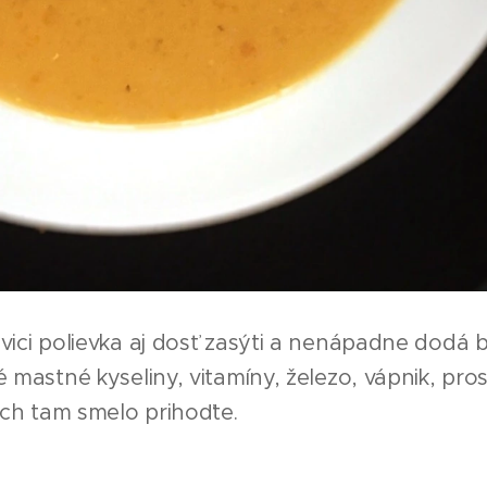
vici polievka aj dosť zasýti a nenápadne dodá b
 mastné kyseliny, vitamíny, železo, vápnik, pros
ich tam smelo prihoďte.