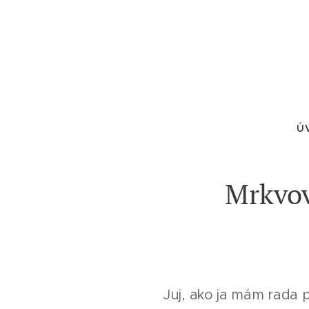
Ú
Mrkvov
Juj, ako ja mám rada p