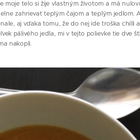
e moje telo si žije vlastným životom a má nulo
elne zahrievať teplým čajom a teplým jedlom. A
ale, aj vďaka tomu, že do nej ide troška chilli 
 pálivého jedla, mi v tejto polievke tie dve štipk
ma nakopli.