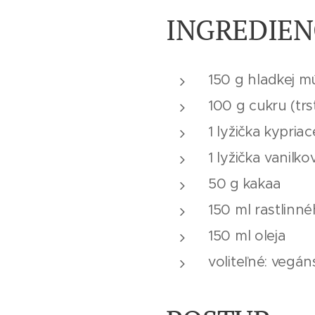
INGREDIEN
150 g hladkej m
100 g cukru (tr
1 lyžička kypria
1 lyžička vanilk
50 g kakaa
150 ml rastlinn
150 ml oleja
voliteľné: vegá