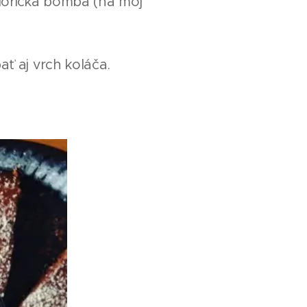
lorická bomba (na môj
ť aj vrch koláča.