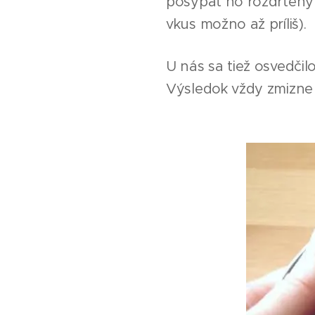
posypať ho rozdrteným
vkus možno až príliš).
U nás sa tiež osvedčil
Výsledok vždy zmizne 