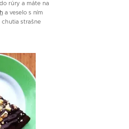
 do rúry a máte na
sh
a veselo s ním
 chutia strašne