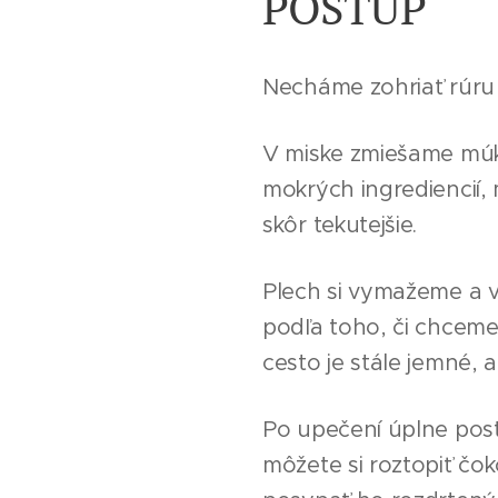
POSTUP
Necháme zohriať rúru 
V miske zmiešame múku
mokrých ingrediencií,
skôr tekutejšie.
Plech si vymažeme a 
podľa toho, či chceme
cesto je stále jemné, 
Po upečení úplne post
môžete si roztopiť čok