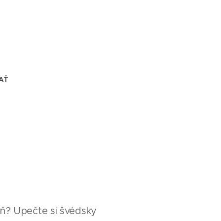
AŤ
ň? Upečte si švédsky