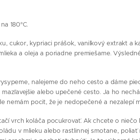
na 180°C.
, cukor, kypriaci prášok, vanilkový extrakt a 
 mlieka a oleja a poriadne premiešame. Výsledn
vysypeme, nalejeme do neho cesto a dáme piec
 mazľavejšie alebo upečené cesto. Ja ho nechá
ale nemám pocit, že je nedopečené a nezalepí m
ačí vrch koláča pocukrovať. Ak chcete o niečo l
oládu v mlieku alebo rastlinnej smotane, poliať