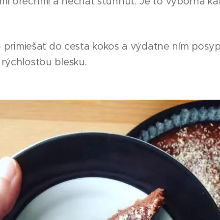
i orechmi a nechať stuhnúť. Je to výborná ka
o primiešať do cesta kokos a výdatne ním posypa
rýchlosťou blesku.