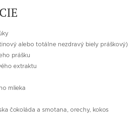
CIE
úky
stinový alebo totálne nezdravý biely práškový)
ceho prášku
ového extraktu
ého mlieka
nska čokoláda a smotana, orechy, kokos