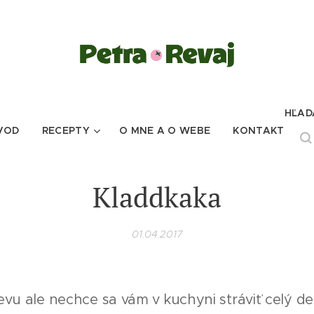
HĽAD
VOD
RECEPTY
O MNE A O WEBE
KONTAKT
Kladdkaka
01.04.2017
vu ale nechce sa vám v kuchyni stráviť celý de