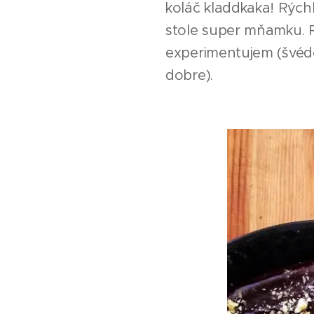
koláč kladdkaka! Rýchl
stole super mňamku. 
experimentujem (švédo
dobre).