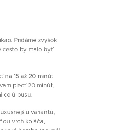
kakao. Pridáme zvyšok
é cesto by malo byť
ť na 15 až 20 minút
vam piecť 20 minút,
i celú pusu.
uxusnejšiu variantu,
 ňou vrch koláča,