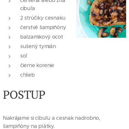
červená alebo žltá
cibuľa
2 strúčiky cesnaku
čerstvé šampiňóny
balzamikový ocot
sušený tymián
soľ
čierne korenie
chlieb
POSTUP
Nakrájame si cibuľu a cesnak nadrobno,
šampiňóny na plátky.