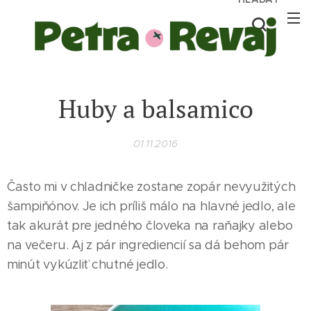
Huby a balsamico
01.11.2016
Často mi v chladničke zostane zopár nevyužitých
šampiňónov. Je ich príliš málo na hlavné jedlo, ale
tak akurát pre jedného človeka na raňajky alebo
na večeru. Aj z pár ingrediencií sa dá behom pár
minút vykúzliť chutné jedlo.