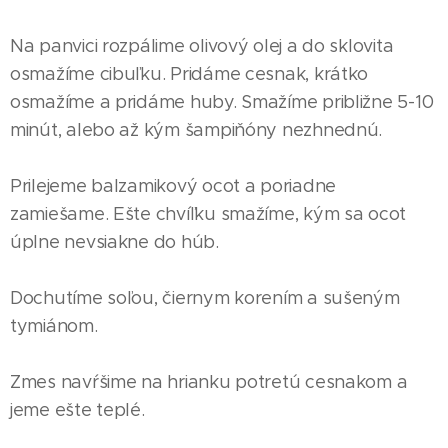
Na panvici rozpálime olivový olej a do sklovita
osmažíme cibuľku. Pridáme cesnak, krátko
osmažíme a pridáme huby. Smažíme približne 5-10
minút, alebo až kým šampiňóny nezhnednú.
Prilejeme balzamikový ocot a poriadne
zamiešame. Ešte chvíľku smažíme, kým sa ocot
úplne nevsiakne do húb.
Dochutíme soľou, čiernym korením a sušeným
tymiánom.
Zmes navŕšime na hrianku potretú cesnakom a
jeme ešte teplé.